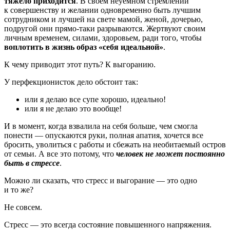
тяжело приходится
. В своем неуёмном стремлении
к совершенству и желании одновременно быть лучшим
сотрудником и лучшей на свете мамой, женой, дочерью,
подругой они прямо-таки разрываются. Жертвуют своим
личным временем, силами, здоровьем, ради того, чтобы
воплотить в жизнь образ «себя идеальной»
.
К чему приводит этот путь? К выгоранию.
У перфекционисток дело обстоит так:
или я делаю все супе хорошо, идеально!
или я не делаю это вообще!
И в момент, когда взвалила на себя больше, чем смогла
понести — опускаются руки, полная апатия, хочется все
бросить, уволиться с работы и сбежать на необитаемый остров
от семьи. А все это потому, что
человек не может постоянно
быть в стрессе
.
Можно ли сказать, что стресс и выгорание — это одно
и то же?
Не совсем.
Стресс — это всегда состояние повышенного напряжения.