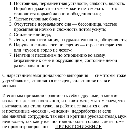
Постоянная, перманентная усталость, слабость, вялость.
Порой вы даже этого уже можете не замечать — это
становится нормой жизни и обыденностью;
Частые головные боли;
Отсутствие нормального сна — бессонница, частые
просыпания ночью и сложность потом уснуть;
Снижение либидо;
Лень, прокрастинация, раздражительность, обидчивость;
Нарушение пищевого поведения — стресс «заедается»
или «кусок в горло не лезет»;
Негатив и пессимизм по отношению ко всему,
безразличие к себе и окружающим, состояние некой
разочарованности.
С нарастанием эмоционального выгорания — симптомы тоже
усугубляются, становятся все ярче, сил становится все
меньше.
И если мы привыкли сравнивать себя с другими, а многие
из нас так делают постоянно, и на автомате, мы замечаем, что
выглядеть мы стали хуже, на работе все валится с рук
и постоянные «косяки», «висяки», недоработки (а если
мы нанятый сотрудник, так еще и критика руководителя), муж
недоволен, так как у вас постоянно болит голова... дети тоже
не проконтролированы —
ПРИВЕТ СНИЖЕНИЕ