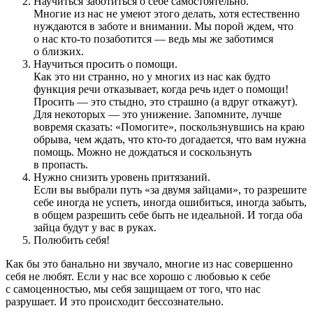
Научиться заботиться о себе самостоятельно.
Многие из нас не умеют этого делать, хотя естественно
нуждаются в заботе и внимании. Мы порой ждем, что
о нас кто-то позаботится — ведь мы же заботимся
о близких.
Научиться просить о помощи.
Как это ни странно, но у многих из нас как будто
функция речи отказывает, когда речь идет о помощи!
Просить — это стыдно, это страшно (а вдруг откажут).
Для некоторых — это унижение. Запомните, лучше
вовремя сказать: «Помогите», поскользнувшись на краю
обрыва, чем ждать, что кто-то догадается, что вам нужна
помощь. Можно не дождаться и соскользнуть
в пропасть.
Нужно снизить уровень притязаний.
Если вы выбрали путь «за двумя зайцами», то разрешите
себе иногда не успеть, иногда ошибиться, иногда забыть,
в общем разрешить себе быть не идеальной. И тогда оба
зайца будут у вас в руках.
Полюбить себя!
Как бы это банально ни звучало, многие из нас совершенно
себя не любят. Если у нас все хорошо с любовью к себе
с самоценностью, мы себя защищаем от того, что нас
разрушает. И это происходит бессознательно.