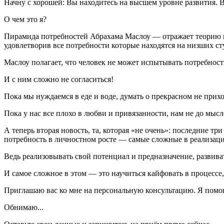
Начну с хорошей: Вы находитесь на высшем уровне развития. 
О чем это я?
Пирамида потребностей Абрахама Маслоу — отражает теорию ие
удовлетворив все потребности которые находятся на низших ст
Маслоу полагает, что человек не может испытывать потребнос
И с ним сложно не согласиться!
Пока мы нуждаемся в еде и воде, думать о прекрасном не прихо
Пока у нас все плохо в любви и привязанности, нам не до мыс
А теперь вторая новость, та, которая «не очень»: последние т
потребность в личностном росте — самые сложные в реализаци
Ведь реализовывать свой потенциал и предназначение, развива
И самое сложное в этом — это научиться кайфовать в процессе, 
Приглашаю вас ко мне на персональную консультацию. Я помог
Обнимаю...