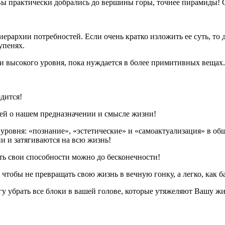
Вы практически добрались до вершины горы, точнее пирамиды! С
рархии потребностей. Если очень кратко изложить ее суть, то
упенях.
ти высокого уровня, пока нуждается в более примитивных вещах.
дится!
лей о нашем предназначении и смысле жизни!
ри уровня: «познание», «эстетические» и «самоактуализация» в 
и и затягиваются на всю жизнь!
ть свои способности можно до бесконечности!
чтобы не превращать свою жизнь в вечную гонку, а легко, как ба
у убрать все блоки в вашей голове, которые утяжеляют Вашу жи