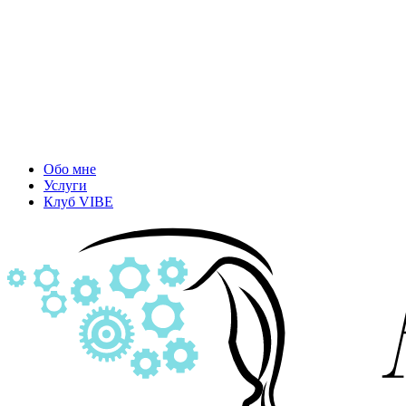
Обо мне
Услуги
Клуб VIBE